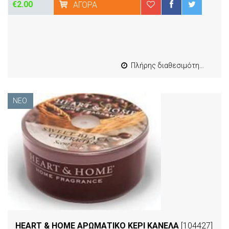
€2.00
ΑΓΟΡΆ
Πλήρης διαθεσιμότητα
ΝΈΟ
HEART & HOME ΑΡΩΜΑΤΙΚΟ ΚΕΡΙ ΚΑΝΕΛΑ
[104427]