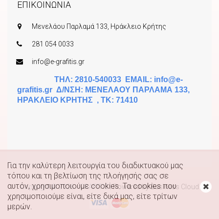
ΕΠΙΚΟΙΝΩΝΙΑ
Μενελάου Παρλαμά 133, Ηράκλειο Κρήτης
281 054 0033
info@e-grafitis.gr
ΤΗΛ: 2810-540033 EMAIL:
info@e-
grafitis.gr
Δ/ΝΣΗ: ΜΕΝΕΛΑΟΥ ΠΑΡΛΑΜΑ 133,
ΗΡΑΚΛΕΙΟ ΚΡΗΤΗΣ , ΤΚ: 71410
Για την καλύτερη λειτουργία του διαδικτυακού μας
τόπου και τη βελτίωση της πλοήγησής σας σε
Κ
αυτόν, χρησιμοποιούμε cookies. Τα cookies που
Copyright © 2026 - GRAFITIS
|
Powered by Business Cloud
χρησιμοποιούμε είναι, είτε δικά μας, είτε τρίτων
μερών.