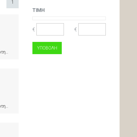
1
ΤΙΜΉ
€
€
ητα
ητα