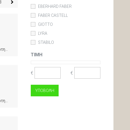
3
EBERHARD FABER
FABER CASTELL
GIOTTO
LYRA
STABILO
ητα
ΤΙΜΉ
€
€
ητα