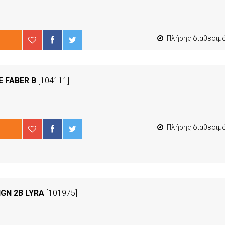
Πλήρης διαθεσιμότ
E FABER B
[104111]
Πλήρης διαθεσιμότ
IGN 2B LYRA
[101975]