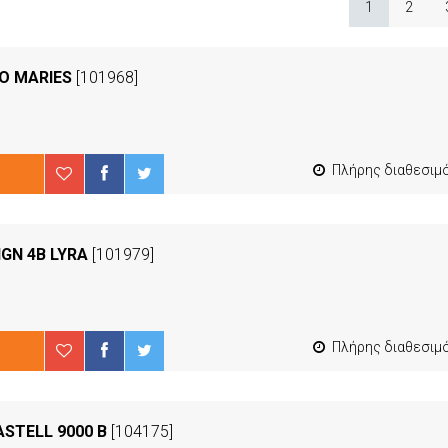
1
2
Ο MARIES
[101968]
Πλήρης διαθεσιμότ
IGN 4B LYRA
[101979]
Πλήρης διαθεσιμότ
ASTELL 9000 B
[104175]