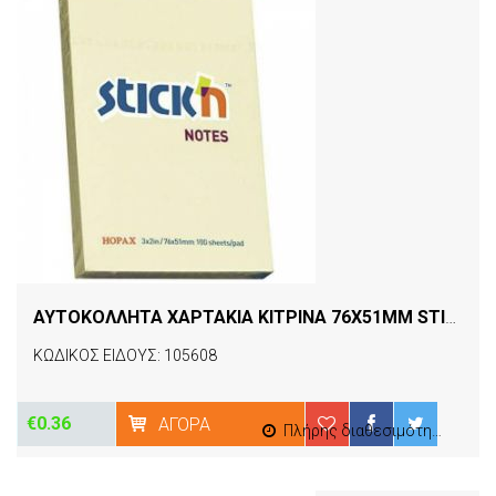
ΑΥΤΟΚΟΛΛΗΤΑ ΧΑΡΤΑΚΙΑ ΚΙΤΡΙΝΑ 76X51MM STICK΄N
[
ΚΩΔΙΚΟΣ ΕΙΔΟΥΣ: 105608
€0.36
ΑΓΟΡΆ
Πλήρης διαθεσιμότητα