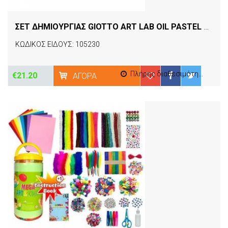
ΣΕΤ ΔΗΜΙΟΥΡΓΙΑΣ GIOTTO ART LAB OIL PASTEL SET
[1
ΚΩΔΙΚΟΣ ΕΙΔΟΥΣ: 105230
Πλήρης διαθεσιμότητα
€21.20
ΑΓΟΡΆ