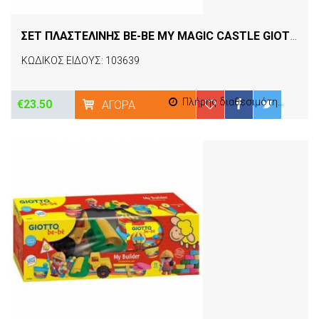
ΣΕΤ ΠΛΑΣΤΕΛΙΝΗΣ BE-BE MY MAGIC CASTLE GΙΟΤΤΟ
[1
ΚΩΔΙΚΟΣ ΕΙΔΟΥΣ: 103639
Πλήρης διαθεσιμότητα
€23.50
ΑΓΟΡΆ