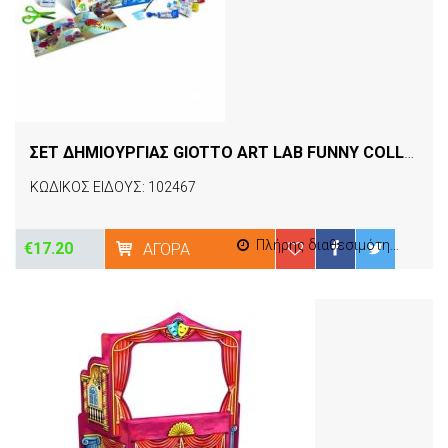
ΣΕΤ ΔΗΜΙΟΥΡΓΙΑΣ GIOTTO ART LAB FUNNY COLLAGE
[
ΚΩΔΙΚΟΣ ΕΙΔΟΥΣ: 102467
Πλήρης διαθεσιμότητα
€17.20
ΑΓΟΡΆ